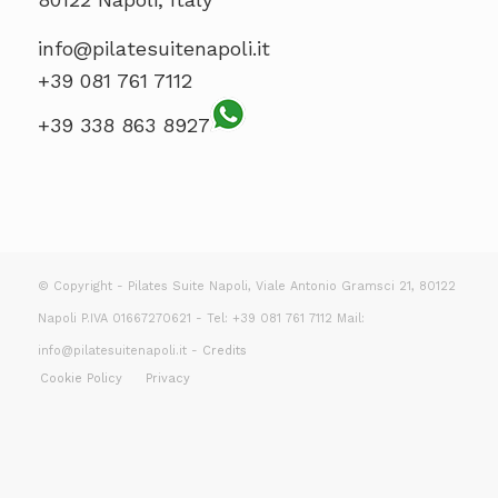
info@pilatesuitenapoli.it
+39 081 761 7112
+39 338 863 8927
© Copyright - Pilates Suite Napoli, Viale Antonio Gramsci 21, 80122
Napoli P.IVA 01667270621 - Tel: +39 081 761 7112 Mail:
info@pilatesuitenapoli.it -
Credits
Cookie Policy
Privacy