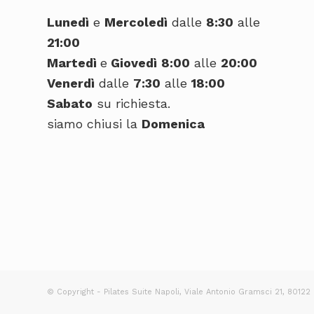
Lunedì
e
Mercoledì
dalle
8:30
alle
21:00
Martedì
e
Giovedì
8:00
alle
20:00
Venerdì
dalle
7:30
alle
18:00
Sabato
su richiesta.
siamo chiusi la
Domenica
© Copyright - Pilates Suite Napoli, Viale Antonio Gramsci 21, 80122 N