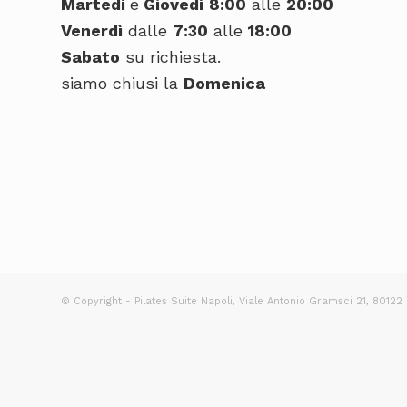
Martedì
e
Giovedì
8:00
alle
20:00
Venerdì
dalle
7:30
alle
18:00
Sabato
su richiesta.
siamo chiusi la
Domenica
© Copyright - Pilates Suite Napoli, Viale Antonio Gramsci 21, 80122 N