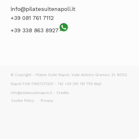
info@pilatesuitenapoli.it
+39 081 761 7112
+39 338 863 8927
© Copyright - Pilates Suite Napoli, Viale Antonio Gramsci 21, 80122
Napoli P.IVA 01667270621 - Tel: +39 081 761 7112 Mail:
info@pilatesuitenapoli.it -
Credits
Cookie Policy
Privacy