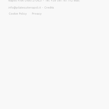
Napoli P.IVA 01667270621 - Tel: +39 081 761 7112 Mail:
info@pilatesuitenapoli.it -
Credits
Cookie Policy
Privacy