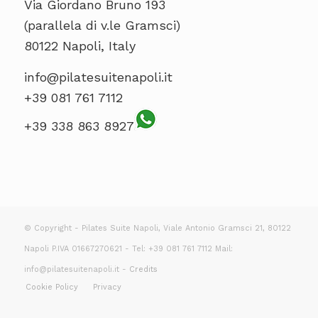
Via Giordano Bruno 193
(parallela di v.le Gramsci)
80122 Napoli, Italy
info@pilatesuitenapoli.it
+39 081 761 7112
+39 338 863 8927
© Copyright - Pilates Suite Napoli, Viale Antonio Gramsci 21, 80122
Napoli P.IVA 01667270621 - Tel: +39 081 761 7112 Mail:
info@pilatesuitenapoli.it -
Credits
Cookie Policy
Privacy